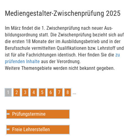
Medien­gestal­ter-Zwischen­prüfung 2025
Im März findet die 1. Zwischen­prüfung nach neuer Aus­
bildungs­ord­nung statt. Die Zwischen­prüfung bezieht sich auf
die ersten 18 Monate der im Aus­bil­dungs­betrieb und in der
Berufs­schule ver­mit­tel­ten Qualifika­tio­nen bzw. Lehr­stoff und
ist für alle Fach­rich­tun­gen iden­tisch. Hier finden Sie die
zu
prüfenden Inhalte
aus der Ver­ord­nung.
Weitere The­men­gebiete werden nicht bekannt gegeben.
1
2
3
4
5
6
7
8
...
Prüfungstermine
Freie Lehrerstellen