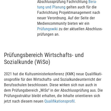
Abschluss­prüfung Fach­rich­tung
Ber­a­
tung und Planung
gelten auch für die
Fach­rich­tung Projekt­manage­ment nach
neuer Ver­ord­nung. Auf der Seite der
Medien­community bieten wir ein
Prüfungswiki
zu der aktuel­len Abschluss­
prü­fungen an.
Prüfungsbe­reich Wirt­schafts- und
Sozialkunde (WiSo)
2021 hat die Kultusmi­nis­terkon­fe­renz (KMK) neue Qualifika­ti­
ons­profile für den Wirt­schafts- und Sozialkunde­un­terricht der
Berufs­schulen beschlos­sen. Diese wirken sich nun auch in
dem Prüfungsbe­reich „WiSo“ in der Abschluss­prüfung aus. Die
Prüfungs­struktur bleibt erhal­ten, die Inhalte ori­en­tie­ren sich
jetzt nach diesem neuen
Qualifika­ti­ons­profil
.