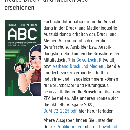
erschienen
Fach­li­che Informa­tio­nen für die Aus­bil­
dung in der Druck- und Medien­industrie.
Aus­zu­bildende erhal­ten das Druck- und
Medien-Abc auto­ma­tisch über die
Berufs­schule. Aus­bil­der bzw. Aus­bil­
dungs­betriebe können die Broschüre bei
Mit­gliedschaft in
Gewerkschaft
(ver.di)
bzw.
Verband Druck und Medien
über die
Landes­be­zirke/-ver­bände erhal­ten.
Indus­trie- und Handels­kam­mern können
für Berufs­be­r­a­ter und Prüfungs­aus­
schuss­mit­glieder die Broschüre über den
ZFA bestel­len. Alle anderen können sich
die aktuelle Ausgabe 2025,
DuM_72_2025.pdf
, hier herunter­laden.
Ältere Aus­ga­ben finden Sie unter der
Rubrik
Publika­tio­nen
oder im
Download-