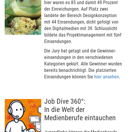
hier waren es 85 und damit 49 ­Pro­zent
der Einrei­chun­gen. Auf Platz zwei
landete der Bereich Designkon­zep­tion
mit 44 Einsendun­gen, dicht gefolgt von
den Digi­talmedien mit 39. Schluss­licht
bildete das Projekt­manage­ment mit fünf
Einsendun­gen.
Die Jury hat getagt und die Gewinner­
einsendun­gen in den ver­schiede­nen
Kategorien gekürt. Alle Gewinner wurden
bereits benach­rich­tigt. Die platzier­ten
Einsendun­gen können Sie
hier ansehen
.
Job Dive 360°:
In die Welt der
Medienberufe eintauchen