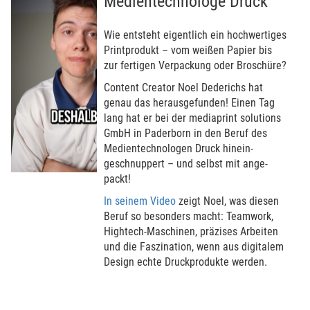
Medientechnologe Druck
Wie ent­steht eigent­lich ein hoch­wer­tiges
Print­pro­dukt – vom weißen Papier bis
zur fer­tigen Ver­packung oder Broschüre?
Content Creator Noel Dede­richs hat
genau das her­ausgefunden! Einen Tag
lang hat er bei der medi­aprint solu­ti­ons
GmbH in Paderborn in den Beruf des
Medi­en­tech­no­logen Druck hinein­
geschnup­pert – und selbst mit ange­
packt!
In seinem Video
zeigt Noel, was diesen
Beruf so besonders macht: Team­work,
Hightech-Maschi­nen, präzi­ses Arbei­ten
und die Faszi­na­tion, wenn aus digi­talem
Design echte Druck­pro­dukte werden.