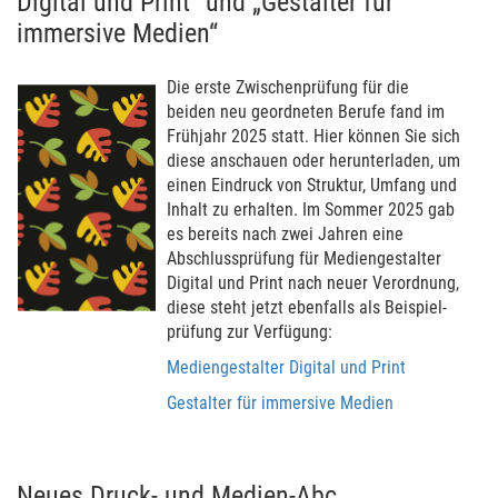
Digital und Print“ und „Gestalter für
immersive Medien“
Die erste Zwischen­prüfung für die
beiden neu geordne­ten Berufe fand im
Frühjahr 2025 statt. Hier können Sie sich
diese an­schauen oder herunter­laden, um
einen Ein­druck von Struktur, Umfang und
Inhalt zu erhal­ten. Im Sommer 2025 gab
es bereits nach zwei Jahren eine
Abschluss­prüfung für Medien­gestal­ter
Digital und Print nach neuer Ver­ord­nung,
diese steht jetzt eben­falls als Beispiel­
prüfung zur Ver­fügung:
Medien­gestal­ter Digital und Print
Gestal­ter für immer­sive Medien
Neues Druck- und Medien-Abc