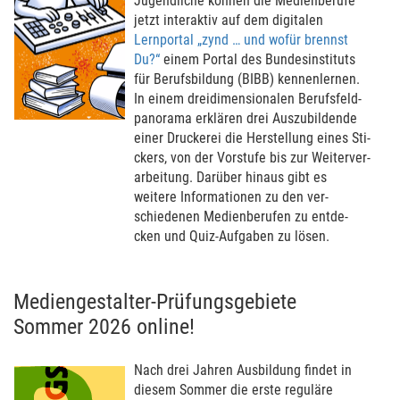
Jugend­li­che können die Medien­berufe
jetzt inter­ak­tiv auf dem digi­talen
Lernpor­tal „zynd … und wofür brennst
Du?“
einem Portal des Bundes­in­sti­tuts
für Berufs­bildung (BIBB) ken­nenler­nen.
In einem dreidimen­sio­nalen Berufs­feld­
pan­orama erklären drei Aus­zu­bildende
einer Dru­cke­rei die Her­stel­lung eines Sti­
ckers, von der Vor­stufe bis zur Wei­terver­
arbei­tung. Darüber hinaus gibt es
weitere Informa­tio­nen zu den ver­
schiede­nen Medi­en­be­ru­fen zu ent­de­
cken und Quiz-Auf­ga­ben zu lösen.
Mediengestalter-Prüfungsgebiete
Sommer 2026 online!
Nach drei Jahren Aus­bil­dung findet in
diesem Sommer die erste reguläre