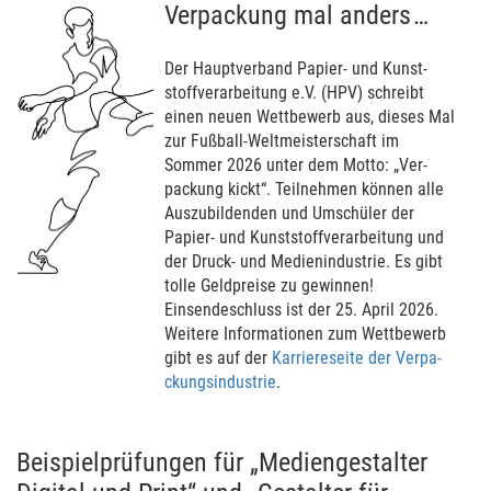
Verpackung mal anders …
Der Hauptver­band Papier- und Kunst­
stoffver­arbei­tung e.V. (HPV) schreibt
einen neuen Wett­bewerb aus, dieses Mal
zur Fußball-Welt­meis­terschaft im
Sommer 2026 unter dem Motto: „Ver­
packung kickt“. Teil­neh­men können alle
Aus­zu­bildenden und Umschüler der
Papier- und Kunst­stoffver­arbei­tung und
der Druck- und Medien­industrie. Es gibt
tolle Geld­preise zu gewin­nen!
Einsendeschluss ist der 25. April 2026.
Weitere Informa­tio­nen zum Wett­bewerb
gibt es auf der
Karriere­seite der Ver­pa­
ckungs­industrie
.
Beispielprüfungen für „Mediengestalter