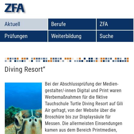
zfa
Aktuell
Berufe
ZFA
Prüfungen
Weiterbildung
Suche
Mediengestalter-Wettbewerb „Turtle
Diving Resort“
Bei der Abschluss­prüfung der Medien­
gestal­ter/-innen Digital und Print waren
Wer­be­maß­nah­men für die fiktive
Tauchschule Turtle Diving Resort auf Gili
Air gefragt, von der Website über die
Broschüre bis zur Dis­play­säule für
Messen. Die aller­meis­ten Einsendun­gen
kamen aus dem Bereich Print­medien,