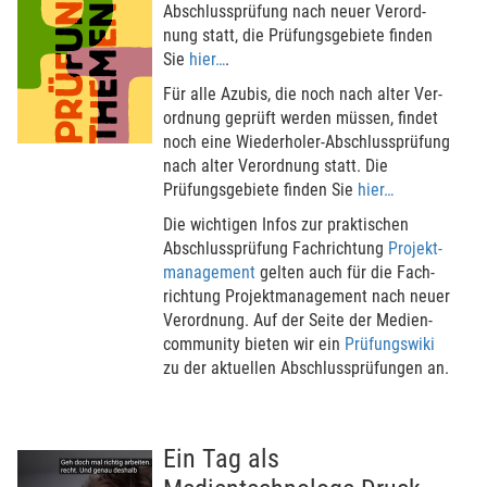
Abschluss­­prüfung nach neuer Ver­­­ord­
nung statt, die Prüfungsgebi­ete finden
Sie
hier…
.
Für alle Azubis, die noch nach alter Ver­
ord­nung geprüft werden müssen, findet
noch eine Wied­er­ho­ler-Abschluss­­prüfung
nach alter Ver­­­ord­nung statt. Die
Prüfungsgebi­ete finden Sie
hier…
Die wich­tigen Infos zur prak­ti­schen
Abschluss­prüfung Fach­rich­tung
Projekt­
manage­ment
gelten auch für die Fach­
rich­tung Projekt­manage­ment nach neuer
Ver­ord­nung. Auf der Seite der Medien­
community bieten wir ein
Prüfungswiki
zu der aktuel­len Abschluss­prü­fungen an.
Ein Tag als