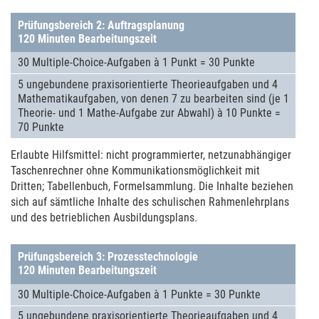
Prüfungsbereich 2: Auftragsplanung
120 Minuten Bearbeitungszeit
30 Mul­ti­ple-Choice-Auf­ga­ben à 1 Punkt = 30 Punkte
5 unge­bundene praxis­ori­en­tierte Theorie­aufga­ben und 4
Mathe­ma­tik­aufga­ben, von denen 7 zu bearbei­ten sind (je 1
Theorie- und 1 Mathe-Aufgabe zur Abwahl) à 10 Punkte =
70 Punkte
Erlaubte Hilfs­mit­tel: nicht pro­grammier­ter, netz­un­abhängiger
Taschenrech­ner ohne Kom­mu­nika­ti­ons­mög­lichkeit mit
Dritten; Tabellen­buch, Formel­samm­lung. Die Inhalte bezie­hen
sich auf sämt­li­che Inhalte des schuli­schen Rahmen­lehr­plans
und des betriebli­chen Aus­bildungs­plans.
Prüfungsbereich 3: Prozesstechnologie
120 Minuten Bearbeitungszeit
30 Mul­ti­ple-Choice-Auf­ga­ben à 1 Punkte = 30 Punkte
5 unge­bundene praxis­ori­en­tierte Theorie­aufga­ben und 4