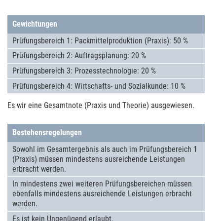
Gewichtungen
Prüfungsbe­reich 1: Pack­mit­tel­pro­duk­tion (Praxis): 50 %
Prüfungsbe­reich 2: Auf­trags­pla­nung: 20 %
Prüfungsbe­reich 3: Pro­zess­tech­no­logie: 20 %
Prüfungsbe­reich 4: Wirt­schafts- und Sozialkunde: 10 %
Es wir eine Gesamtnote (Praxis und Theorie) aus­gewie­sen.
Bestehensregelungen
Sowohl im Gesamt­er­geb­nis als auch im Prüfungsbe­reich 1
(Praxis) müssen mindes­tens aus­rei­chende Leis­tun­gen
erbracht werden.
In mindes­tens zwei wei­te­ren Prüfungsbe­rei­chen müssen
eben­falls mindes­tens aus­rei­chende Leis­tun­gen erbracht
werden.
Es ist kein Unge­nügend erlaubt.