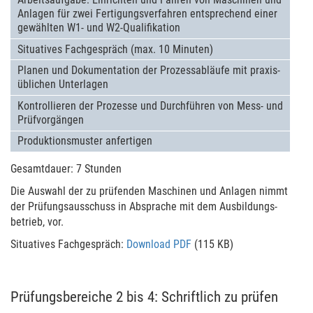
Anlagen für zwei Ferti­gungs­ver­fahren ent­spre­chend einer
gewähl­ten W1- und W2-Qualifika­tion
Situa­tives Fachge­spräch (max. 10 Minuten)
Planen und Dokumen­ta­tion der Pro­zess­ab­läufe mit praxis­
üb­li­chen Unter­la­gen
Kontrollie­ren der Pro­zesse und Durch­füh­ren von Mess- und
Prüfvor­gän­gen
Pro­duk­ti­ons­mus­ter anfer­tigen
Gesamtdauer: 7 Stunden
Die Auswahl der zu prüfenden Maschi­nen und Anlagen nimmt
der Prüfungs­aus­schuss in
Abspra­che
mit dem Aus­bil­dungs­
betrieb, vor.
Situa­tives Fachge­spräch:
Download PDF
(115 KB)
Prüfungsbereiche 2 bis 4: Schriftlich zu prüfen