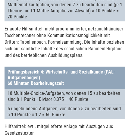
Mathe­ma­tik­aufga­ben, von denen 7 zu bearbei­ten sind (je 1
Theorie- und 1 Mathe-Aufgabe zur Abwahl) à 10 Punkte =
70 Punkte
Erlaubte Hilfs­mit­tel: nicht pro­grammier­ter, netz­un­abhängiger
Taschenrech­ner ohne Kom­mu­nika­ti­ons­mög­lichkeit mit
Dritten; Tabellen­buch, Formel­samm­lung. Die Inhalte bezie­hen
sich auf sämt­li­che Inhalte des schuli­schen Rahmen­lehr­plans
und des betriebli­chen Aus­bildungs­plans.
Prüfungsbereich 4: Wirtschafts- und Sozialkunde (PAL-
Aufgabenbogen)
60 Minuten Bearbeitungszeit
18 Mul­ti­ple-Choice-Auf­ga­ben, von denen 15 zu bearbei­ten
sind à 1 Punkt : Divisor 0,375 = 40 Punkte
6 unge­bundene Auf­ga­ben, von denen 5 zu bearbei­ten sind
à 10 Punkte x 1,2 = 60 Punkte
Hilfs­mit­tel: evtl. mit­ge­lieferte Anlage mit Aus­zügen aus
Geset­zes­tex­ten