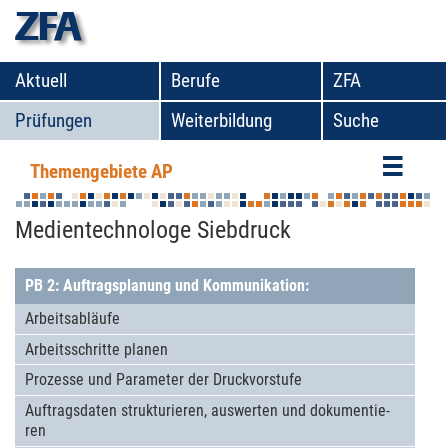
zfa
Aktuell
Berufe
ZFA
Prüfungen
Weiterbildung
Suche
Themengebiete AP
Themengebiete Abschlussprüfung
Medientechnologe Siebdruck
PB 2: Auftragsplanung und Kommunikation:
Arbeits­ab­läufe
Arbeits­schritte planen
Pro­zesse und Para­me­ter der Druckvor­stufe
Auf­tragsda­ten strukturie­ren, aus­wer­ten und dokumen­tie­
ren