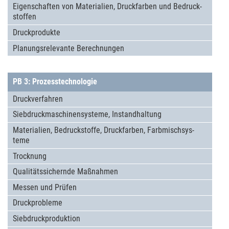
Eigenschaf­ten von Mate­rialien, Druckfar­ben und Bedruck­
stoffen
Druck­pro­dukte
Pla­nungsre­levante Berech­nun­gen
PB 3: Prozesstechnologie
Druckver­fah­ren
Sieb­druck­ma­schi­nen­sys­teme, Instandhal­tung
Mate­rialien, Bedruck­stoffe, Druckfar­ben, Farbmischsys­
teme
Trock­nung
Qualitäts­si­chernde Maß­nah­men
Messen und Prüfen
Druck­pro­bleme
Sieb­druck­pro­duk­tion