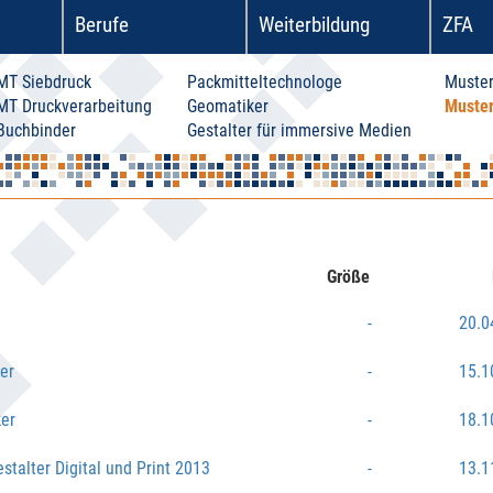
Berufe
Weiterbildung
ZFA
MT Siebdruck
Packmitteltechnologe
Muster
MT Druckverarbeitung
Geomatiker
Muste
Buchbinder
Gestalter für immersive Medien
Größe
-
20.0
er
-
15.1
er
-
18.1
talter Digital und Print 2013
-
13.1