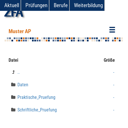
Aktuell
Prüfungen
Berufe
Weiterbildung
zfa
Muster AP
Datei
Größe
..
-
Daten
-
Praktische_Pruefung
-
Schriftliche_Pruefung
-