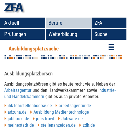
zfa
Aktuell
Berufe
ZFA
Prüfungen
Weiterbildung
Suche
Ausbildungsplatzsuche
Tipps zur Ausbildungsplatzsuche
Ausbildungsplatzbörsen
Aus­bildungs­platzbör­sen gibt es heute recht viele. Neben der
Arbeits­agen­tur
und den Handwerkskammern sowie
Indus­trie-
und Handels­kam­mern
gibt es auch private Anbie­ter.
ihk-lehr­stel­lenboe­rse.de
arbeits­agen­tur.de
adzuna.de
Aus­bil­dung Medien­tech­nologe
job­börse.de
jobs.trovit
Jobware.de
mei­ne­stadt.de
stel­len­anzeigen.de
zdh.de