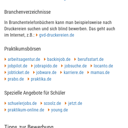
Branchenverzeichnisse
In Bran­chen­te­le­fonbü­chern kann man bei­spiels­weise nach
Dru­ckereien suchen und sich blind bewer­ben. Das geht auch
im Inter­net, z.B.:
gvd-dru­ckereien.de
Praktikumsbörsen
arbeits­agen­tur.de
back­injob.de
berufs­start.de
job­pilot.de
job­rapido.de
job­su­che.de
locanto.de
job­ti­cket.de
jobware.de
karriere.de
mamas.de
prabo.de
prak­tika.de
Spezielle Angebote für Schüler
schuelerjobs.de
scoolz.de
jetzt.de
prak­tikum-online.de
young.de
Tipps zur Bewerbung