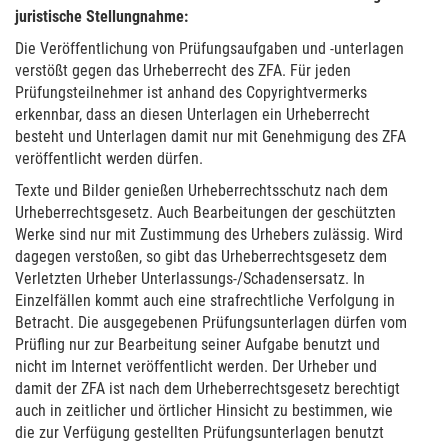
juris­ti­sche Stel­lung­nahme:
Die Ver­öffent­li­chung von Prüfungs­aufga­ben und -unter­la­gen
ver­stößt gegen das Urhe­ber­recht des ZFA. Für jeden
Prüfungs­teil­neh­mer ist anhand des Copy­rightver­merks
erkennbar, dass an diesen Unter­la­gen ein Urhe­ber­recht
besteht und Unter­la­gen damit nur mit Geneh­migung des ZFA
ver­öffent­licht werden dürfen.
Texte und Bilder genießen Urhe­ber­rechts­schutz nach dem
Urhe­ber­rechtsge­setz. Auch Bearbei­tun­gen der geschütz­ten
Werke sind nur mit Zustim­mung des Urhe­bers zuläs­sig. Wird
dagegen ver­stoßen, so gibt das Urhe­ber­rechtsge­setz dem
Ver­letz­ten Urheber Unter­lassungs-/Schadens­er­satz. In
Einzelfäl­len kommt auch eine straf­recht­li­che Ver­folgung in
Betracht. Die aus­ge­gebe­nen Prüfungs­un­ter­la­gen dürfen vom
Prüf­ling nur zur Bearbei­tung seiner Aufgabe benutzt und
nicht im Inter­net ver­öffent­licht werden. Der Urheber und
damit der ZFA ist nach dem Urhe­ber­rechtsge­setz berech­tigt
auch in zeit­li­cher und ört­li­cher Hin­sicht zu bestimmen, wie
die zur Ver­fügung gestell­ten Prüfungs­un­ter­la­gen benutzt