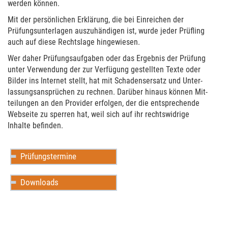
werden können.
Mit der persönli­chen Erklärung, die bei Ein­reichen der
Prüfungs­un­ter­la­gen aus­zuhändigen ist, wurde jeder Prüf­ling
auch auf diese Rechtslage hingewie­sen.
Wer daher Prüfungs­aufga­ben oder das Ergeb­nis der Prüfung
unter Ver­wendung der zur Ver­fügung gestell­ten Texte oder
Bilder ins Inter­net stellt, hat mit Schadens­er­satz und Unter­
lassungs­ansprü­chen zu rechnen. Darüber hinaus können Mit­
tei­lun­gen an den Pro­vider erfolgen, der die ent­spre­chende
Web­seite zu sperren hat, weil sich auf ihr rechts­wid­rige
Inhalte befinden.
Prüfungstermine
Downloads