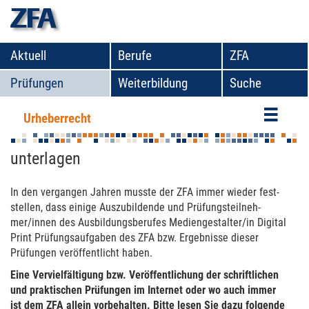
zfa
Aktuell
Berufe
ZFA
Prüfungen
Weiterbildung
Suche
Urheberrecht
Urheberrechte an Prüfungsaufgaben und -
unterlagen
In den ver­gan­gen Jahren musste der ZFA immer wieder fest­
stel­len, dass einige Aus­zu­bildende und Prüfungs­teil­neh­
mer/innen des Aus­bildungsbe­rufes Medien­gestal­ter/in Digital
Print Prüfungs­aufga­ben des ZFA bzw. Ergeb­nisse dieser
Prüfun­gen ver­öffent­licht haben.
Eine Ver­vielfäl­tigung bzw. Ver­öffent­li­chung der schrift­li­chen
und prak­ti­schen Prüfun­gen im Inter­net oder wo auch immer
ist dem ZFA allein vor­be­hal­ten. Bitte lesen Sie dazu folgende