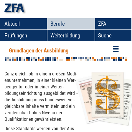
zfa
Aktuell
Berufe
ZFA
Prüfungen
Weiterbildung
Suche
Grundlagen der Ausbildung
Grundlagen der Ausbildung
Ganz gleich, ob in einem großen Medi­
en­un­ter­neh­men, in einer kleinen Wer­
beagen­tur oder in einer Wei­ter­
bildungs­einrich­tung aus­ge­bildet wird –
die Aus­bil­dung muss bundes­weit ver­
gleichbare Inhalte ver­mit­teln und ein
ver­gleichbar hohes Niveau der
Qualifika­tio­nen gewährleis­ten.
Diese Standards werden von der Aus­