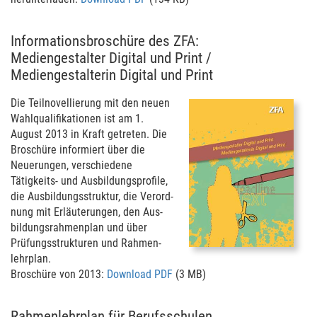
Informationsbroschüre des ZFA:
Mediengestalter Digital und Print /
Mediengestalterin Digital und Print
Die Teil­novellierung mit den neuen
Wahlqualifika­tio­nen ist am 1.
August 2013 in Kraft getre­ten. Die
Broschüre informiert über die
Neuerun­gen, ver­schiedene
Tätigkeits- und Aus­bildungs­profile,
die Aus­bildungs­struktur, die Ver­ord­
nung mit Erläu­terun­gen, den Aus­
bildungs­rah­men­plan und über
Prüfungs­strukturen und Rahmen­
lehr­plan.
Broschüre von 2013:
Download PDF
(3 MB)
Rahmenlehrplan für Berufsschulen