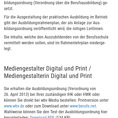
bildungs­ord­nung (Ver­ord­nung über die Berufs­aus­bildung) ge­
setzt.
Für die Aus­ge­stal­tung der prak­ti­schen Aus­bil­dung im Betrieb
gibt der Aus­bildungs­rah­men­plan, der als Anlage zur Aus­
bildungs­ord­nung ver­öffent­licht wird, die nötigen Leit­li­nien.
Die Inhalte, welche den Aus­zu­bildenden von der Berufs­schule
vermittelt werden sollen, sind im Rahmen­lehr­plan niederge­
legt.
Mediengestalter Digital und Print /
Mediengestalterin Digital und Print
Sie erhal­ten die Aus­bildungs­ord­nung (Ver­ord­nung von
26. April 2013) bei Ihrer zuständigen IHK oder HWK oder
können Sie direkt bei wbv Media bestel­len: Printver­sion unter
www.wbv.de
oder zum Download unter
www.berufe.net
.
Wahlweise können Sie den Text der Aus­bildungs­ord­nung hier
herunter­laden:
Download PDF
(134 KB)