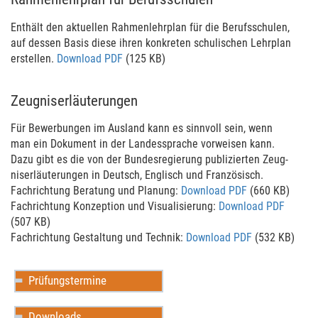
Enthält den aktuel­len Rahmen­lehr­plan für die Berufs­schulen,
auf dessen Basis diese ihren kon­kre­ten schuli­schen Lehr­plan
erstel­len.
Download PDF
(125 KB)
Zeugniserläuterungen
Für Bewerbun­gen im Ausland kann es sinn­voll sein, wenn
man ein Dokument in der Landes­sprache vor­wei­sen kann.
Dazu gibt es die von der Bundes­regierung publizier­ten Zeug­
nis­erläu­terun­gen in Deutsch, Eng­lisch und Franzö­sisch.
Fach­rich­tung Ber­a­tung und Planung:
Download PDF
(660 KB)
Fach­rich­tung Kon­zep­tion und Visuali­sierung:
Download PDF
(507 KB)
Fach­rich­tung Gestal­tung und Technik:
Download PDF
(532 KB)
Prüfungstermine
Downloads