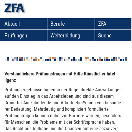
zfa
Aktuell
Berufe
ZFA
Prüfungen
Weiterbildung
Suche
Verbundprojekt TOP.KI geht an den Start
Ver­ständ­li­chere Prüfungsfra­gen mit Hilfe Künst­li­cher Intel­
ligenz
Prüfungs­er­geb­nisse haben in der Regel direkte Aus­wirkun­gen
auf den Einstieg in das Arbeits­le­ben und sind aus diesem
Grund für Aus­zu­bildende und Arbeitgeber*innen von besonde­
rer Bedeu­tung. Mehr­deu­tig und kompliziert formulierte
Prüfungsfra­gen können dabei zur Barriere werden, besonders
für Men­schen, die Pro­bleme mit der Schrift­spra­che haben.
Das Recht auf Teilhabe und die Chancen auf eine sozialver­si­