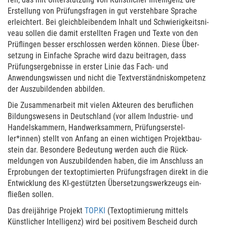
Erstel­lung von Prüfungsfra­gen in gut ver­stehbare Sprache
erleichtert. Bei gleichbleibendem Inhalt und Schwie­rigkeitsni­
veau sollen die damit erstell­ten Fragen und Texte von den
Prüf­lin­gen besser erschlos­sen werden können. Diese Über­
setzung in Ein­fa­che Sprache wird dazu bei­tra­gen, dass
Prüfungs­er­geb­nisse in erster Linie das Fach- und
Anwendungs­wis­sen und nicht die Textver­ständ­nis­kom­pe­tenz
der Aus­zu­bildenden abbilden.
Die Zusammen­arbeit mit vielen Akteuren des beruf­li­chen
Bildungs­we­sens in Deutsch­land (vor allem Indus­trie- und
Handels­kam­mern, Handwerk­sammern, Prüfungs­er­stel­
ler*innen) stellt von Anfang an einen wich­tigen Pro­jektbau­
stein dar. Besondere Bedeu­tung werden auch die Rück­
meldun­gen von Aus­zu­bildenden haben, die im Anschluss an
Erpro­bun­gen der text­op­timier­ten Prüfungsfra­gen direkt in die
Ent­wick­lung des KI-gestütz­ten Über­setzungs­werkzeugs ein­
fließen sollen.
Das dreijäh­rige Projekt
TOP.KI
(Text­op­timierung mittels
Künst­li­cher Intel­ligenz) wird bei posi­tivem Bescheid durch