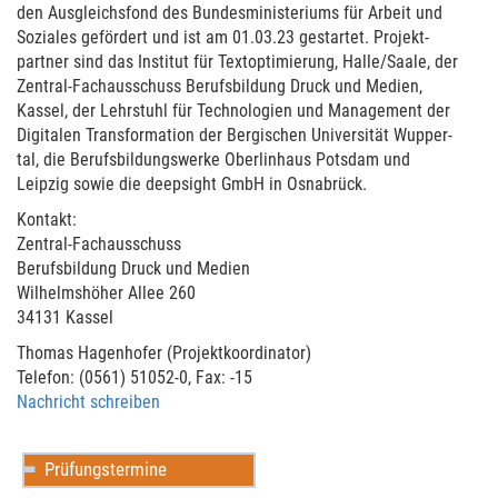
den Aus­gleichsfond des Bundes­mi­nis­teriums für Arbeit und
Soziales gefördert und ist am 01.03.23 gestar­tet. Pro­jekt­
partner sind das Insti­tut für Text­op­timierung, Halle/Saale, der
Zentral-Fach­aus­schuss Berufs­bildung Druck und Medien,
Kassel, der Lehr­stuhl für Tech­no­logien und Manage­ment der
Digi­talen Trans­forma­tion der Bergi­schen Uni­ver­sität Wupper­
tal, die Berufs­bildungs­werke Ober­lin­haus Potsdam und
Leipzig sowie die deep­sight GmbH in Osna­brück.
Kontakt:
Zentral-Fach­aus­schuss
Berufs­bildung Druck und Medien
Wilhelms­hö­her Allee 260
34131 Kassel
Thomas Hagenho­fer (Pro­jektko­ordi­na­tor)
Telefon: (0561) 51052-0, Fax: -15
Nach­richt schrei­ben
Prüfungstermine