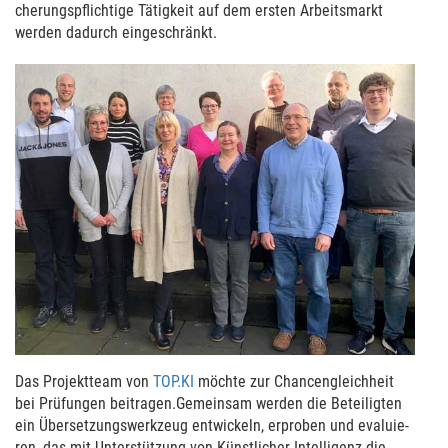
cherungs­pflich­tige Tätigkeit auf dem ersten Arbeitsmarkt
werden dadurch ein­ge­schränkt.
Das Pro­jektteam von
TOP.KI
möchte zur Chan­cen­gleichheit
bei Prüfun­gen bei­tra­gen.Gemein­sam werden die Betei­lig­ten
ein Über­setzungs­werkzeug ent­wi­ckeln, erpro­ben und eva­lu­ie­
ren, das mit Unter­stützung von Künst­li­cher Intel­ligenz die